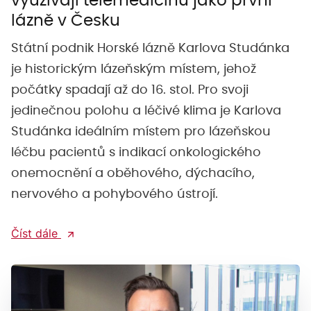
využívají telemedicínu jako první
lázně v Česku
Státní podnik Horské lázně Karlova Studánka
je historickým lázeňským místem, jehož
počátky spadají až do 16. stol. Pro svoji
jedinečnou polohu a léčivé klima je Karlova
Studánka ideálním místem pro lázeňskou
léčbu pacientů s indikací onkologického
onemocnění a oběhového, dýchacího,
nervového a pohybového ústrojí.
Číst dále