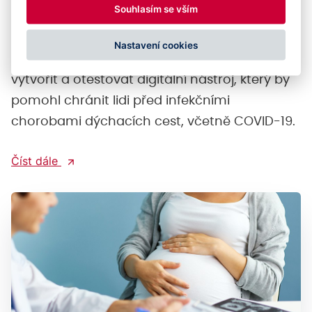
Souhlasím se vším
Univerzity Pardubice jsme dokončili dvouletý
projekt PIDOZ - Platforma pro Inteligentní
Nastavení cookies
Digitální Ochranu Zdraví. Naším cílem bylo
vytvořit a otestovat digitální nástroj, který by
pomohl chránit lidi před infekčními
chorobami dýchacích cest, včetně COVID-19.
Číst dále