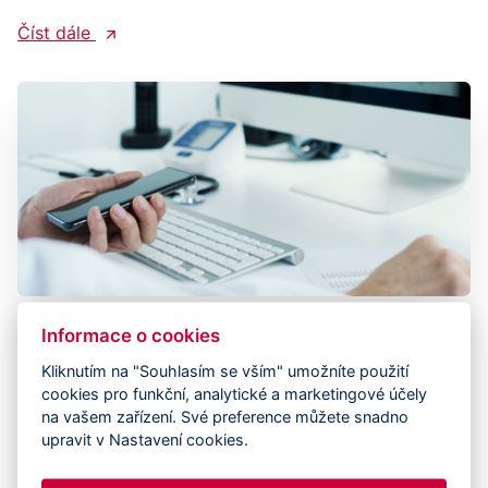
Číst dále
Informace o cookies
Softwarové řešení VANDA - chrání
Kliknutím na "Souhlasím se vším" umožníte použití
zaměstnance a firmy před virovými
cookies pro funkční, analytické a marketingové účely
nákazami
na vašem zařízení. Své preference můžete snadno
upravit v Nastavení cookies.
Společně s kolegy z Fakulty Ekonomicko-
správní a Fakulty zdravotnických studií