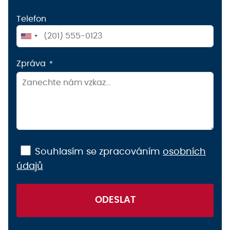
Telefon
United
States
Zpráva
+1
Souhlasím se zpracováním
osobních
údajů
ODESLAT