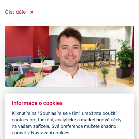
Číst dále
Phil Williamson - Product Manager
Informace o cookies
pro Principal Telemedicine
Kliknutím na "Souhlasím se vším" umožníte použití
cookies pro funkční, analytické a marketingové účely
Phil Williamson je Product Manager pro
na vašem zařízení. Své preference můžete snadno
Principal Telemedicine. Jaká byla jeho osobní
upravit v Nastavení cookies.