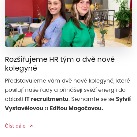
Rozšiřujeme HR tým o dvě nové
kolegyně
Představujeme vám dvě nové kolegyně, které
posilují naše řady a přinášejí svěží energii do
oblasti
IT recruitmentu
. Seznamte se se
Sylvií
Vystavělovou
a
Editou Magočovou.
Číst dále