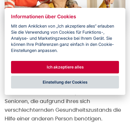
Informationen über Cookies
Mit dem Anklicken von „Ich akzeptiere alles“ erlauben
Sie die Verwendung von Cookies für Funktions-,
Einführung digitaler Therapien für
Analyse- und Marketingzwecke bei Ihrem Gerät. Sie
können Ihre Präferenzen ganz einfach in den Cookie-
Alzheimer-Patienten in einem
Einstellungen anpassen.
Tagespflegezentrum in Prag 9
Das Tagespflegezentrum Hejnická ist ein
Ich akzeptiere alles
ambulanter Dienst, der nicht nur für Senioren
Einstellung der Cookies
gedacht ist, die an Alzheimer oder anderen
Formen der Demenz leiden, sondern auch für
Senioren, die aufgrund ihres sich
verschlechternden Gesundheitszustands die
Hilfe einer anderen Person benötigen.