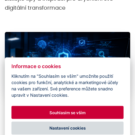
digitální transformace
Informace o cookies
Kliknutím na "Souhlasím se vším" umožníte použití
cookies pro funkční, analytické a marketingové účely
na vašem zařízení. Své preference můžete snadno
upravit v Nastavení cookies.
AI v testování není jen o rychlosti, ale
zejména o důvěryhodnosti
Souhlasím se vším
Umělá inteligence dnes dokáže výrazně zrychlit
Nastavení cookies
řadu činností v oblasti testování softwaru. Umí