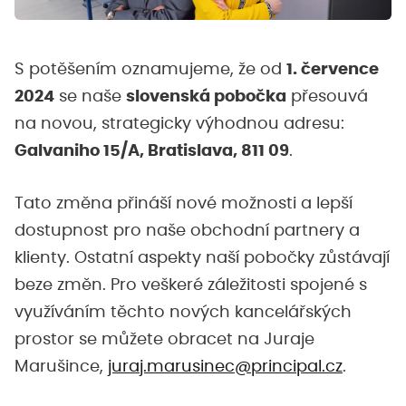
S potěšením oznamujeme, že od
1. července
2024
se naše
slovenská pobočka
přesouvá
na novou, strategicky výhodnou adresu:
Galvaniho 15/A, Bratislava, 811 09
.
Tato změna přináší nové možnosti a lepší
dostupnost pro naše obchodní partnery a
klienty. Ostatní aspekty naší pobočky zůstávají
beze změn. Pro veškeré záležitosti spojené s
využíváním těchto nových kancelářských
prostor se můžete obracet na Juraje
Marušince,
juraj.marusinec@principal.cz
.