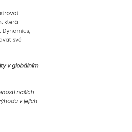
strovat
, která
ft Dynamics,
ovat své
ity v globálním
šenosti našich
ýhodu v jejich