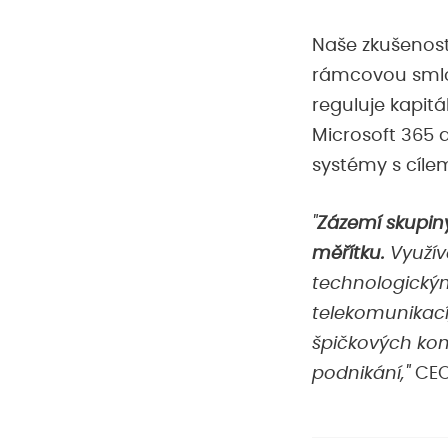
Naše zkušenos
rámcovou smlo
reguluje kapit
Microsoft 365 
systémy s cílem
"
Zázemí skupiny
měřítku.
Využív
technologickým
telekomunikací,
špičkových kon
podnikání,"
CEO 