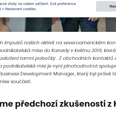
gové účely na vašem zařízení. Své preference
Nas
 v Nastavení cookies.
ch impulzů našich aktivit na severoamerickém kon
odnikatelská mise do Kanady v květnu 2019, kter
založení tamní pobočky . Z obchodních kontaktů 
podnikatelské misi je nyní plnohodnotná spolupr
 Business Development Manager, který byl právě té
mise součástí.
me předchozí zkušenosti z