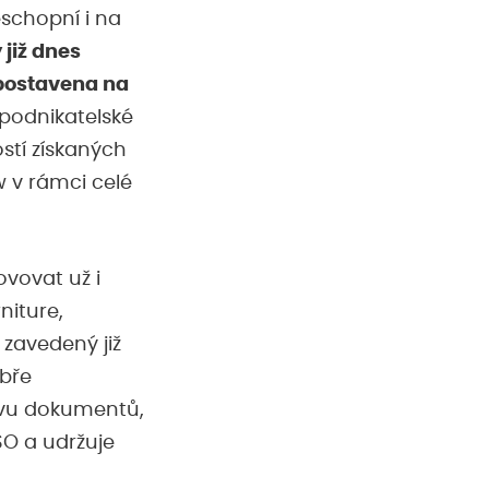
schopní i na
již dnes
 postavena na
 podnikatelské
stí získaných
 v rámci celé
ovovat už i
niture,
zavedený již
obře
rávu dokumentů,
SO a udržuje