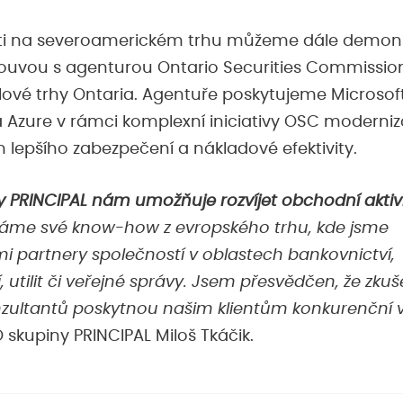
ti na severoamerickém trhu můžeme dále demon
uvou s agenturou Ontario Securities Commission
álové trhy Ontaria. Agentuře poskytujeme Microso
a Azure v rámci komplexní iniciativy OSC moderniz
 lepšího zabezpečení a nákladové efektivity.
 PRINCIPAL nám umožňuje rozvíjet obchodní aktiv
áme své know-how z evropského trhu, kde jsme
i partnery společností v oblastech bankovnictví,
 utilit či veřejné správy. Jsem přesvědčen, že zku
zultantů poskytnou našim klientům konkurenční v
skupiny PRINCIPAL Miloš Tkáčik.