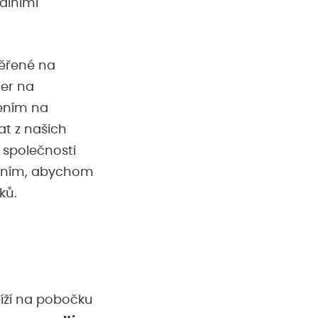
álními
měřené na
ter na
řením na
at z našich
 společnosti
upením, abychom
ků.
líží na pobočku