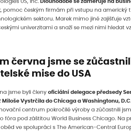
ologies US, Inc.
Dlouhodobě se zaměřuje na busin
t
, pomoc českým firmám při vstupu na americký tr
hnologickém sektoru. Marek mimo jiné zajišťuje vz
eskými univerzitami a snaží se mezi nimi hledat 
m června jsme se zůčastnil
telské mise do USA
a jsme byli členy
oficiální delegace předsedy S
Miloše Vystrčila do Chicaga a Washingtonu, D.C
 inovační centrum pokročilé výroby a zúčastnili js
o fóra pod záštitou World Business Chicago. Na 
oběd ve spolupráci s The American-Central Euro