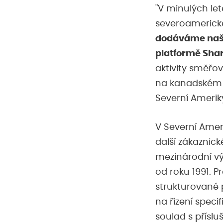
"V minulých le
severoamerick
dodáváme naši
platformě Sha
aktivity směřov
na kanadském 
Severní Amerik
V Severní Amer
další zákaznick
mezinárodní vý
od roku 1991. P
strukturované 
na řízení speci
soulad s příslu