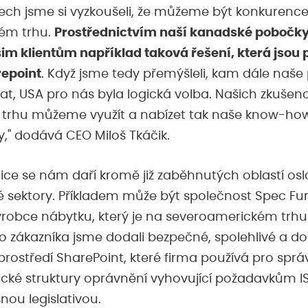
tech jsme si vyzkoušeli, že můžeme být konkurence
ém trhu.
Prostřednictvím naší kanadské pobočky 
m klientům například taková řešení, která jsou
repoint
. Když jsme tedy přemýšleli, kam dále naše
at, USA pro nás byla logická volba. Našich zkušeno
trhu můžeme využít a nabízet tak naše know-how
y," dodává CEO Miloš Tkáčik.
ice se nám daří kromě již zaběhnutých oblastí osl
é sektory. Příkladem může být společnost Spec Fur
robce nábytku, který je na severoamerickém trhu 
ro zákazníka jsme dodali bezpečné, spolehlivé a d
prostředí SharePoint, které firma používá pro sp
fické struktury oprávnění vyhovující požadavkům I
šnou legislativou.