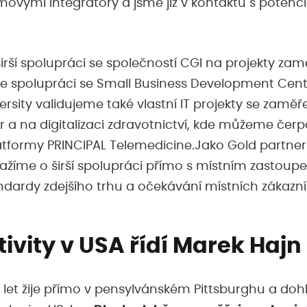
movými integrátory a jsme již v kontaktu s potenci
širší spolupráci se společností CGI na projekty za
Ve spolupráci se Small Business Development Cen
rsity validujeme také vlastní IT projekty se zamě
 a na digitalizaci zdravotnictví, kde můžeme čerp
latformy PRINCIPAL Telemedicine.Jako Gold partner
nažíme o širší spolupráci přímo s místním zasto
andardy zdejšího trhu a očekávání místních zákazní
ivity v USA řídí Marek Hajn
7 let žije přímo v pensylvánském Pittsburghu a doh