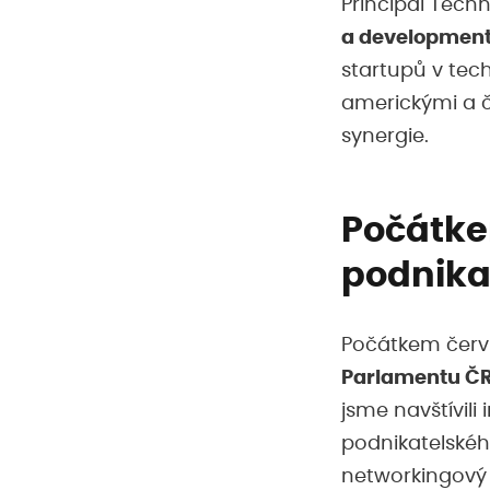
Principal Techn
a developmen
startupů v tec
americkými a č
synergie.
Počátke
podnika
Počátkem červn
Parlamentu ČR 
jsme navštívili
podnikatelskéh
networkingový 