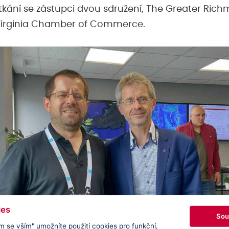
etkání se zástupci dvou sdružení, The Greater Ric
 Virginia Chamber of Commerce.
ies
Sou
m se vším" umožníte použití cookies pro funkční,