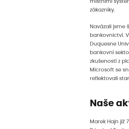
místními systé
zákazníky.
Navázali jsme 
bankovnictví. 
Duquesne Unive
bankovní sektor
zkušeností z p
Microsoft se s
reflektovali st
Naše akt
Marek Hajn již 