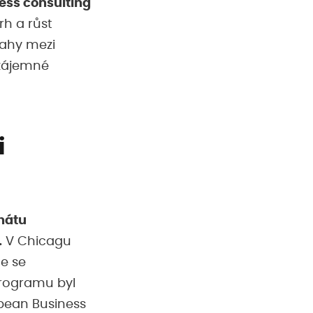
ess consulting
h a růst
tahy mezi
vzájemné
i
enátu
.
V Chicagu
me se
programu byl
pean Business