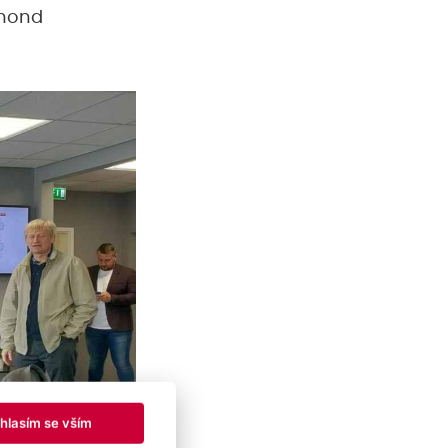
hmond
hlasím se vším