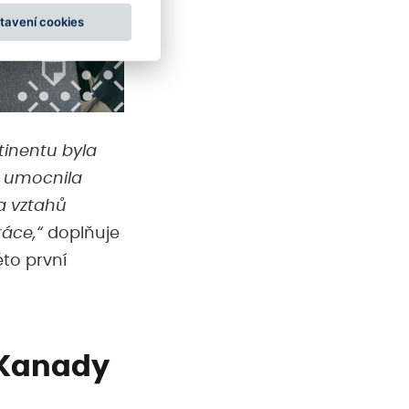
tavení cookies
tinentu byla
á umocnila
a vztahů
áce,“
doplňuje
to první
 Kanady