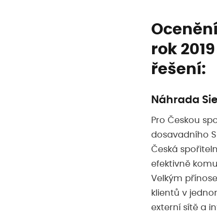
Ocenění 
rok 2019
řešení:
Náhrada Sie
Pro Českou spo
dosavadního S
Česká spořitel
efektivně komu
Velkým přínose
klientů v jedn
externí sítě a