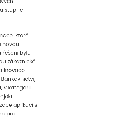
 svých
 na stupně
mace, která
la novou
á řešení byla
sou zákaznická
 a inovace
 Bankovnictví,
, v kategorii
ojekt
ace aplikací s
em pro