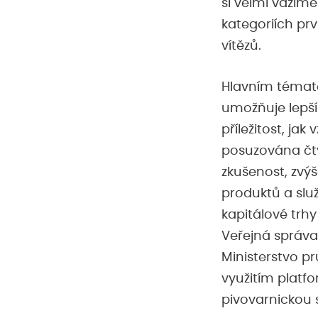
si velmi vážíme
kategoriích prv
vítězů.
Hlavním témate
umožňuje lepší
příležitost, ja
posuzována čtyř
zkušenost, zvýš
produktů a služ
kapitálové trhy
Veřejná správa
Ministerstvo p
využitím platfo
pivovarnickou 