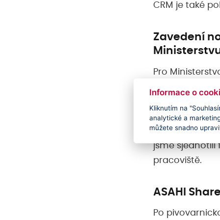
CRM je také po
Zavedení no
Ministerstv
Pro Ministerst
nový intranet n
Informace o cook
pro interní ko
Kliknutím na "Souhlasí
Teams, které e
analytické a marketin
můžete snadno upravit
přistupovat z 
jsme sjednotili
pracoviště.
ASAHI Share
Po pivovarnicko