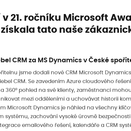
v 21. ročníku Microsoft Aw
 získala tato naše zákaznic
bel CRM za MS Dynamics v České spořit
řitelnu jsme dodali nové CRM Microsoft Dynamic
iebel CRM. Se zavedením Azure cloudového řešen
na 360° pohled na své klienty, zaměstnanci moho
nikovat mezi odděleními a uchovávat historii ko
m Microsoft Dynamics je náhled na všechny klíčo
om systému, zachování vysoké úrovně bezpečnosti p
 integrace emailového řešení, kalendáře a CRM sys