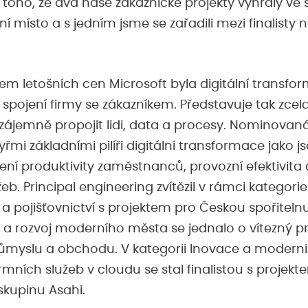
 toho, že dva naše zákaznické projekty vyhrály ve
ní místo a s jedním jsme se zařadili mezi finalisty
m letošních cen Microsoft byla digitální transfor
 spojení firmy se zákazníkem. Představuje tak zce
k vzájemně propojit lidi, data a procesy. Nominovan
mi základními pilíři digitální transformace jako j
ení produktivity zaměstnanců, provozní efektivita
eb. Principal engineering zvítězil v rámci kategorie
 a pojišťovnictví s projektem pro Českou spořitelnu
 a rozvoj moderního města se jednalo o vítezný pr
růmyslu a obchodu. V kategorii Inovace a moderniz
rmních služeb v cloudu se stal finalistou s projekt
skupinu Asahi.