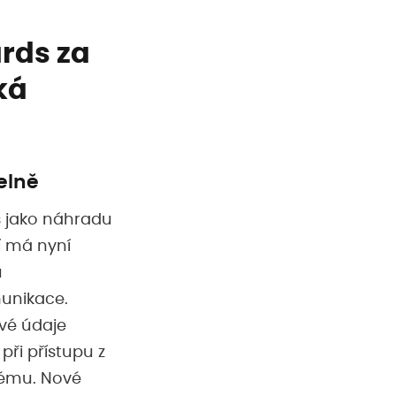
ards za
ká
elně
s jako náhradu
í má nyní
u
munikace.
vé údaje
ři přístupu z
tému. Nové