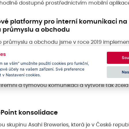
hodlně dostupné prostřednictvím mobilní aplikac
vé platformy pro interní komunikaci na
u průmyslu a obchodu
vo průmyslu a obchodu jsme v roce 2019 implement
a platformě SharePoint Online, který tvoří základ i
ies
Sou
munikaci. Součástí implementace bylo také zavede
m se vším" umožníte použití cookies pro funkční,
fektivně sdružuje aplikace Office 365 a uživatelé
gové účely na vašem zařízení. Své preference
Nas
 v Nastavení cookies.
jednoho místa. Zavedením intranetu spolu s integ
 firemní a týmovou komunikaci a vytvořili tak zcela
Point konsolidace
u skupinu Asahi Breweries, která je v České repub