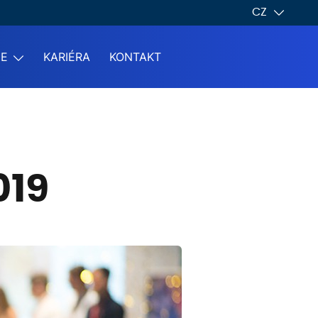
CZ
ME
KARIÉRA
KONTAKT
019