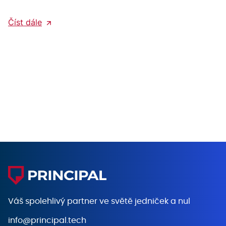
Číst dále
Váš spolehlivý partner ve světě
jedniček a nul
info@principal.tech