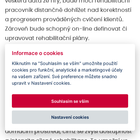
veškerá data ze hry, bude moci rehabilitační
pracovník distančně dohlížet nad korektností
a progresem prováděných cvičení klientů.
Zároveň bude schopný on-line definovat či
upravovat rehabilitační plány.
Informace o cookies
Vizí tvůrců do budoucna je ActiVeRsum, které
Kliknutím na "Souhlasím se vším" umožníte použití
bude nabízet široký výběr pohybových a
cookies pro funkční, analytické a marketingové účely
kognitivních her. Všechna cvičení budou mít
na vašem zařízení. Své preference můžete snadno
upravit v Nastavení cookies.
motivační charakter a budou působit na
uživatele formou herního příběhu. Hlavním
Souhlasím se vším
cílem je zajistit, aby měli pacienti v budoucnu
možnost cvičit nejen v rehabilitačních
Nastavení cookies
zařízeních a centrech, ale především ve svém
domácím prostředí, čímž se zvýší dostupnost