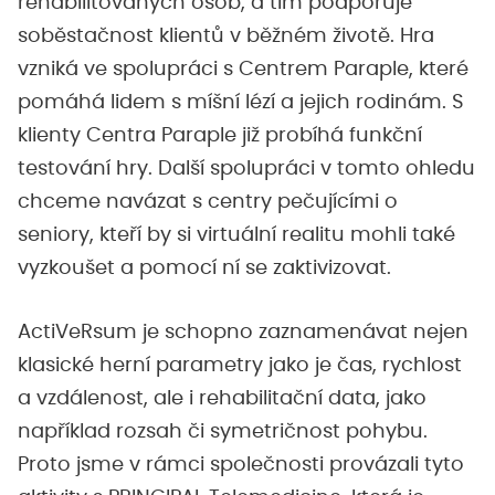
rehabilitovaných osob, a tím podporuje
soběstačnost klientů v běžném životě. Hra
vzniká ve spolupráci s Centrem Paraple, které
pomáhá lidem s míšní lézí a jejich rodinám. S
klienty Centra Paraple již probíhá funkční
testování hry. Další spolupráci v tomto ohledu
chceme navázat s centry pečujícími o
seniory, kteří by si virtuální realitu mohli také
vyzkoušet a pomocí ní se zaktivizovat.
ActiVeRsum je schopno zaznamenávat nejen
klasické herní parametry jako je čas, rychlost
a vzdálenost, ale i rehabilitační data, jako
například rozsah či symetričnost pohybu.
Proto jsme v rámci společnosti provázali tyto