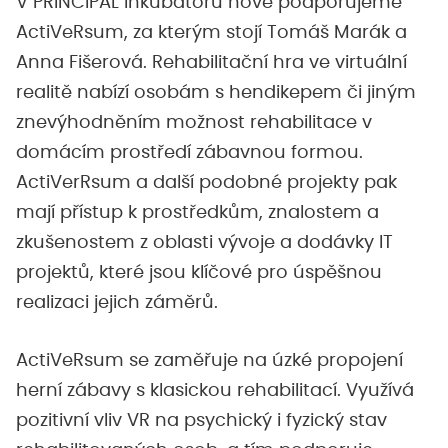
V PRINCIPAL inkubátoru nově podporujeme
ActiVeRsum, za kterým stojí Tomáš Marák a
Anna Fišerová. Rehabilitační hra ve virtuální
realitě nabízí osobám s hendikepem či jiným
znevýhodněním možnost rehabilitace v
domácím prostředí zábavnou formou.
ActiVerRsum a další podobné projekty pak
mají přístup k prostředkům, znalostem a
zkušenostem z oblasti vývoje a dodávky IT
projektů, které jsou klíčové pro úspěšnou
realizaci jejich záměrů.
ActiVeRsum se zaměřuje na úzké propojení
herní zábavy s klasickou rehabilitací. Využívá
pozitivní vliv VR na psychický i fyzický stav