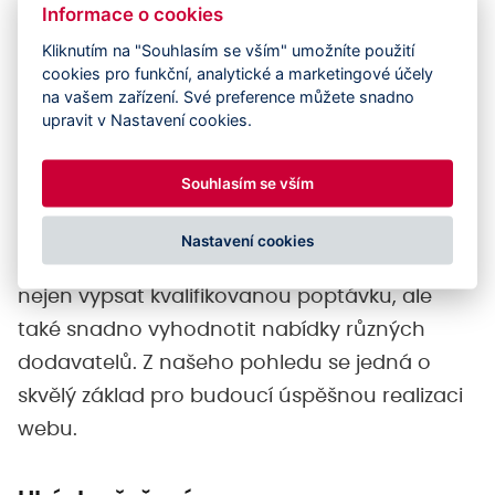
Informace o cookies
vedly k tomu, abychom šli opravdu do
Kliknutím na "Souhlasím se vším" umožníte použití
hloubky a navrhli řešení, které odpovídá jeho
cookies pro funkční, analytické a marketingové účely
na vašem zařízení. Své preference můžete snadno
představě moderního katalogu staveb.
upravit v Nastavení cookies.
Zároveň jsme zohlednili i část věnovanou
plánovaným expedicím, které celý projekt
Souhlasím se vším
obohacují a činí jej unikátním.
Díky tomuto přístupu získal klient
kompletní a
Nastavení cookies
srozumitelnou analýzu
, která mu umožňuje
nejen vypsat kvalifikovanou poptávku, ale
také snadno vyhodnotit nabídky různých
dodavatelů. Z našeho pohledu se jedná o
skvělý základ pro budoucí úspěšnou realizaci
webu.