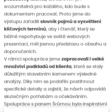
srozumitelná pro každého, kdo bude s
dokumentem pracovat. Proto jsme do
výstupu zařadili
slovník pojmů a vysvětlení
klíčových termínů
, aby i čtenář, který se
běžně nepohybuje ve světě webových
prezentací, měl jasnou představu o obsahu a
doporučeních.
V rámci spolupráce jsme
zapracovali i velké
množství podkladů od klienta
, které se staly
důležitým stavebním kamenem výsledné
analýzy. Díky nim se podařilo postihnout
specifické detaily a zajistit, že návrh odpovídá
skutečným potřebám a očekáváním.
Spolupráce s panem Šrůmou byla inspirativní
– jeho konkrétní a náročné požadavky nás