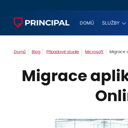
DOMŮ
SLUŽBY
Domů
Blog
Případové studie
Microsoft
Migrace a
Migrace aplik
Onl