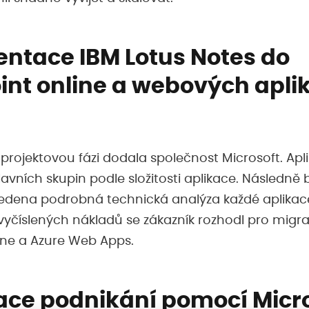
ntace IBM Lotus Notes do
int online a webových apli
projektovou fázi dodala společnost Microsoft. Apl
avních skupin podle složitosti aplikace. Následně 
edena podrobná technická analýza každé aplikac
 vyčíslených nákladů se zákazník rozhodl pro migra
ine a Azure Web Apps.
ace podnikání pomocí Micr