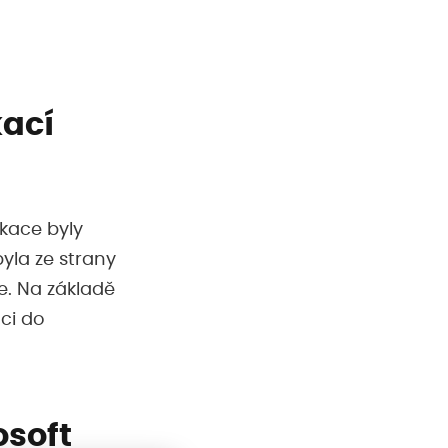
kací
ikace byly
byla ze strany
e. Na základě
ci do
osoft