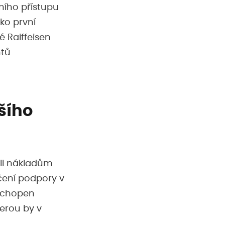
ního přístupu
ako první
 Raiffeisen
ntů
šího
li nákladům
čení podpory v
 schopen
erou by v