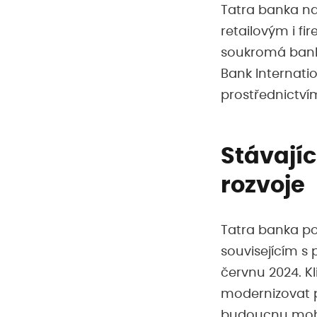
Tatra banka na
retailovým i fi
soukromá banka
Bank Internatio
prostřednictví
Stávajíc
rozvoje
Tatra banka po
souvisejícím s
červnu 2024. Kl
modernizovat p
budoucnu mohli