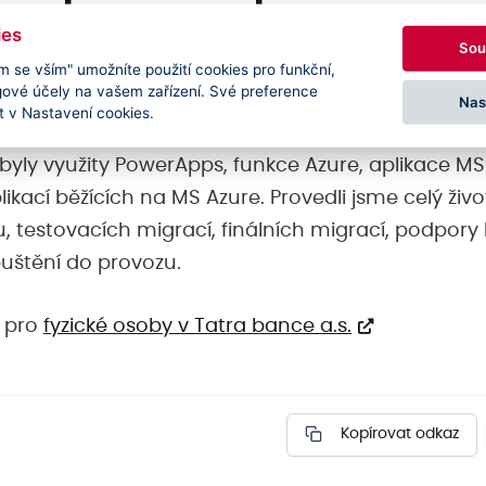
ies
Sou
m se vším" umožníte použití cookies pro funkční,
gové účely na vašem zařízení. Své preference
m a záměrem byla migrace aplikací výhradně do 
Nas
 v Nastavení cookies.
i dodávky projektu bylo dohodnuto využití Micros
byly využity PowerApps, funkce Azure, aplikace MS
plikací běžících na MS Azure. Provedli jsme celý živo
u, testovacích migrací, finálních migrací, podpor
uštění do provozu.
b pro
fyzické osoby v Tatra bance a.s.
Kopírovat odkaz