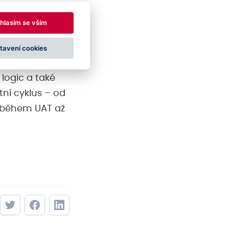
hlasím se vším
MS SharePoint
tavení cookies
oft cloudové
 logic a také
tní cyklus – od
y během UAT až