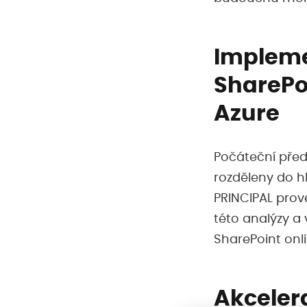
Impleme
SharePo
Azure
Počáteční před
rozděleny do hl
PRINCIPAL prov
této analýzy a
SharePoint onl
Akceler