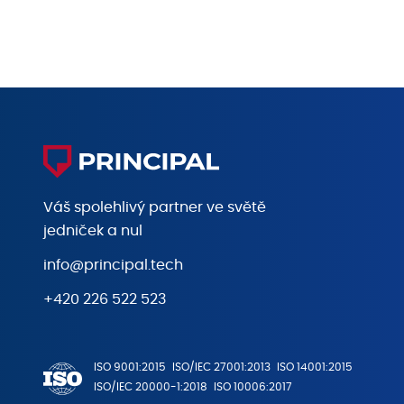
Váš spolehlivý partner ve světě
jedniček a nul
info@principal.tech
+420 226 522 523
ISO 9001:2015
ISO/IEC 27001:2013
ISO 14001:2015
ISO/IEC 20000-1:2018
ISO 10006:2017