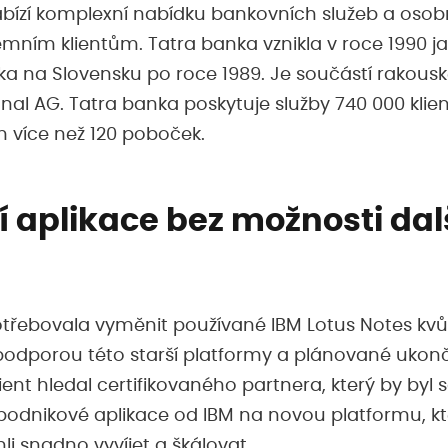
bízí komplexní nabídku bankovních služeb a osob
remním klientům. Tatra banka vznikla v roce 1990 j
 na Slovensku po roce 1989. Je součástí rakouské
nal AG. Tatra banka poskytuje služby 740 000 klie
m více než 120 poboček.
í aplikace bez možnosti dal
třebovala vyměnit používané IBM Lotus Notes kvů
 podporou této starší platformy a plánované ukon
ient hledal certifikovaného partnera, který by byl
odnikové aplikace od IBM na novou platformu, kt
 snadno vyvíjet a škálovat.