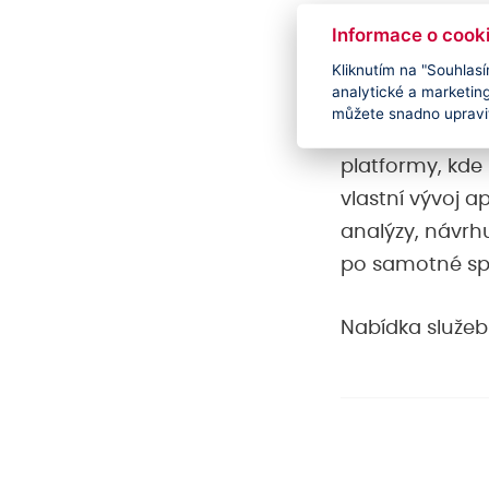
řešení
Informace o cook
Kliknutím na "Souhlasí
analytické a marketin
Původním cíle
můžete snadno upravit
Online. V rámc
platformy, kde 
vlastní vývoj a
analýzy, návrh
po samotné sp
Nabídka služe