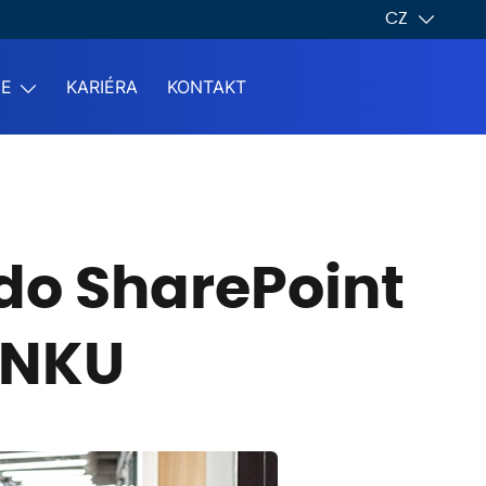
CZ
ME
KARIÉRA
KONTAKT
 do SharePoint
ANKU