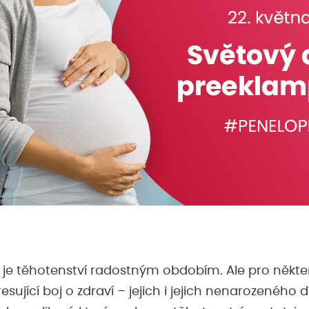
n je těhotenství radostným obdobím. Ale pro někt
esující boj o zdraví – jejich i jejich nenarozeného 