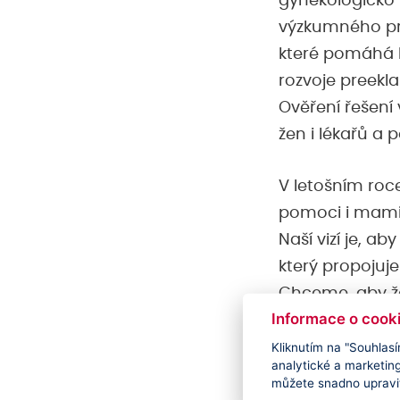
gynekologicko
výzkumného proj
které pomáhá l
rozvoje preekl
Ověření řešení
žen i lékařů a
V letošním roc
pomoci i mami
Naší vizí je, a
který propojuj
Chceme, aby že
Informace o cook
nástroje, které
Kliknutím na "Souhlasí
analytické a marketin
Věříme, že te
můžete snadno upravit
cestou, jak če