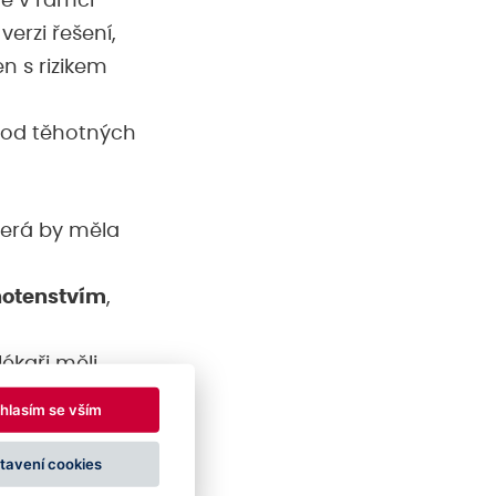
e v rámci
erzi řešení,
n s rizikem
ů od těhotných
terá by měla
otenstvím
,
ékaři měli
hlasím se vším
maminky a
tavení cookies