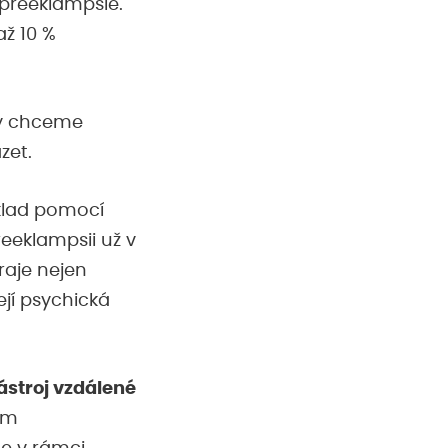
 preeklampsie.
až 10 %
y chceme
zet.
íklad pomocí
eeklampsii už v
raje nejen
ejí psychická
nástroj vzdálené
em