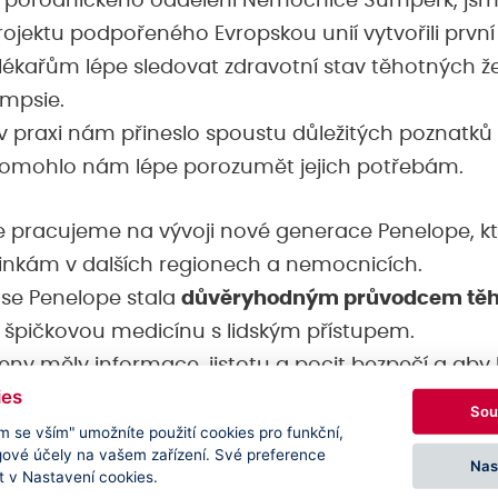
-porodnického oddělení Nemocnice Šumperk, jsm
ektu podpořeného Evropskou unií vytvořili první v
ékařům lépe sledovat zdravotní stav těhotných že
ampsie.
 v praxi nám přineslo spoustu důležitých poznatk
 pomohlo nám lépe porozumět jejich potřebám.
e pracujeme na vývoji nové generace Penelope, k
nkám v dalších regionech a nemocnicích.
by se Penelope stala
důvěryhodným průvodcem těh
e špičkovou medicínu s lidským přístupem.
ny měly informace, jistotu a pocit bezpečí a aby l
ies
 jim péči o pacientky usnadní.
Sou
m se vším" umožníte použití cookies pro funkční,
gové účely na vašem zařízení. Své preference
chnologie mohou být silným spojencem v péči o 
Nas
 v Nastavení cookies.
lit rostoucím výzvám zdravotnického systému.