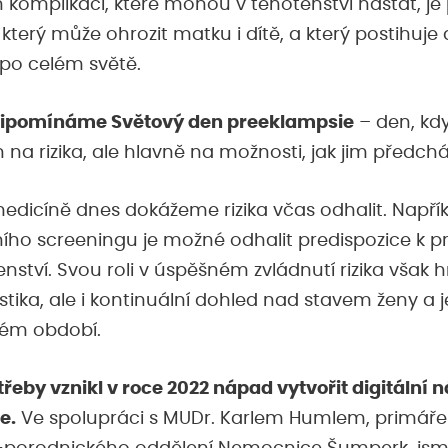
 komplikací, které mohou v těhotenství nastat, je
 který může ohrozit matku i dítě, a který postihuje 
po celém světě.
 připomínáme Světový den preeklampsie
– den, kd
 na rizika, ale hlavně na možnosti, jak jim předchá
edicíně dnes dokážeme rizika včas odhalit. Např
ního screeningu je možné odhalit predispozice k pr
enství. Svou roli v úspěšném zvládnutí rizika však h
ika, ale i kontinuální dohled nad stavem ženy a j
kém období.
třeby vznikl v roce 2022 nápad vytvořit digitální 
e.
Ve spolupráci s MUDr. Karlem Humlem, primář