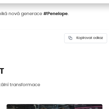
vzniká nová generace
#Penelope
.
Kopírovat odkaz
IT
gitální transformace