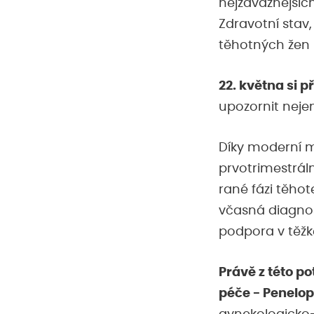
nejzávažnějších
Zdravotní stav,
těhotných žen 
22. května si
upozornit nejen
Díky moderní m
prvotrimestrál
rané fázi těhot
včasná diagnost
podpora v těž
Právě z této po
péče - Penelop