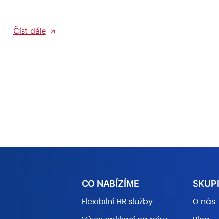
Číst dále
CO NABÍZÍME
SKUPI
Flexibilní HR služby
O nás