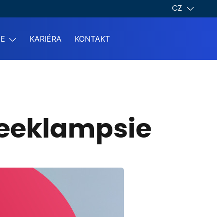
CZ
ME
KARIÉRA
KONTAKT
reeklampsie