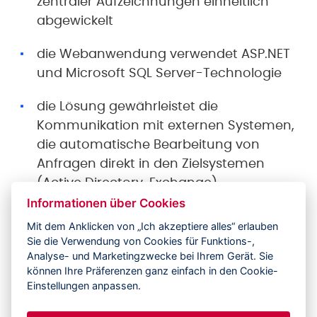
zentraler Aufzeichnungen einheitlich
abgewickelt
die Webanwendung verwendet ASP.NET
und Microsoft SQL Server-Technologie
die Lösung gewährleistet die
Kommunikation mit externen Systemen,
die automatische Bearbeitung von
Anfragen direkt in den Zielsystemen
(Active Directory, Exchange)
Informationen über Cookies
das SkoNET-System arbeitet auch mit
Mit dem Anklicken von „Ich akzeptiere alles“ erlauben
dem SAP-System der Gruppe zusammen
Sie die Verwendung von Cookies für Funktions-,
Analyse- und Marketingzwecke bei Ihrem Gerät. Sie
können Ihre Präferenzen ganz einfach in den Cookie-
Škoda Auto erhält damit einen umfassenden
Einstellungen anpassen.
Überblick über die gesamte